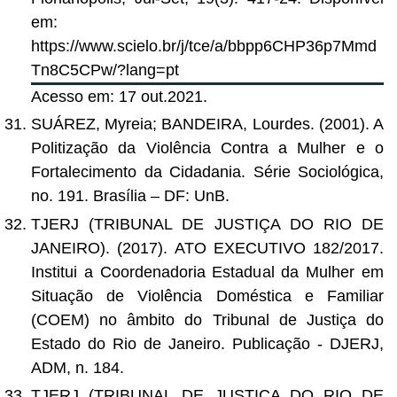
em:
https://www.scielo.br/j/tce/a/bbpp6CHP36p7Mmd
Tn8C5CPw/?lang=pt
Acesso em: 17 out.2021.
SUÁREZ, Myreia; BANDEIRA, Lourdes. (2001). A
Politização da Violência Contra a Mulher e o
Fortalecimento da Cidadania. Série Sociológica,
no. 191. Brasília – DF: UnB.
TJERJ (TRIBUNAL DE JUSTIÇA DO RIO DE
JANEIRO). (2017). ATO EXECUTIVO 182/2017.
Institui a Coordenadoria Estadual da Mulher em
Situação de Violência Doméstica e Familiar
(COEM) no âmbito do Tribunal de Justiça do
Estado do Rio de Janeiro. Publicação - DJERJ,
ADM, n. 184.
TJERJ (TRIBUNAL DE JUSTIÇA DO RIO DE