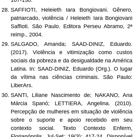
107-130.
SAFFIOTI, Heleieth Iara Bongiovani. Gênero,
patriarcado, violência / Heleieth Iara Bongiovani
Saffioti. São Paulo. Editora Perseu Abramo, 2ª
reimp., 2004.
SALGADO, Amanda; SAAD-DINIZ, Eduardo.
(2017). Violência e vitimização como custos
sociais da pobreza e da desigualdade na América
Latina. In: SAAD-DINIZ, Eduardo (Org.). O lugar
da vítima nas ciências criminais. São Paulo:
LiberArs.
SANTI, Liliane Nascimento de; NAKANO, Ana
Márcia Spanó; LETTIERA, Angelina. (2010).
Percepção de mulheres em situação de violência
sobre o suporte e apoio recebido em seu
contexto social. Texto Contexto Enferm,
Florianópolis, Jul-Set; 19(3): 417-24. Disponível