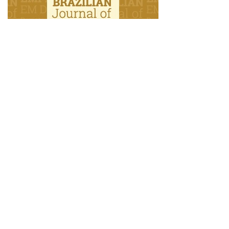
Como Citar
Simões, H. V., Bartolomeu, P. C., & Sá, P. P. (2017). Vale quanto
pesa: o que leva(m) mulheres grávidas à prisão?.
Revista De
Estudos Empíricos Em Direito
,
4
(3).
https://doi.org/10.19092/reed.v4i3.274