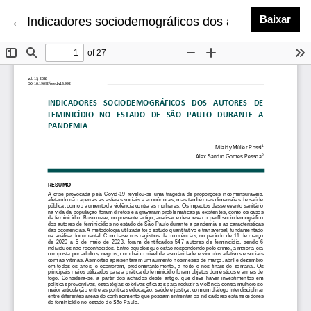
Bai
Baixar
Voltar aos Detalhes do Artigo
←
Indicadores sociodemográficos dos autores de fem